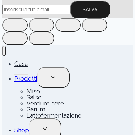
SALVA
Casa
ALTERNA
Prodotti
MENU
FIGLIO
Miso
Salse
Verdure nere
Garum
Lattofermentazione
ALTERNA
Shop
MENU