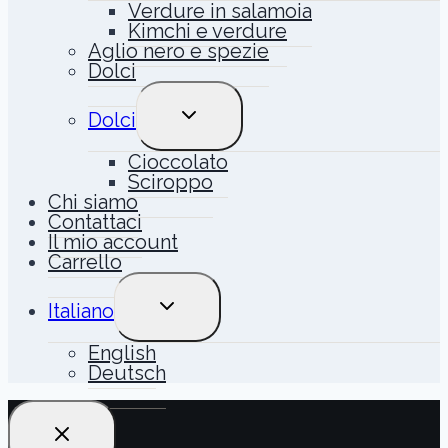
Verdure in salamoia
Kimchi e verdure
Aglio nero e spezie
Dolci
ALTERNA
Dolci
MENU
FIGLIO
Cioccolato
Sciroppo
Chi siamo
Contattaci
Il mio account
Carrello
ALTERNA
Italiano
MENU
FIGLIO
English
Deutsch