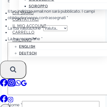
Biologico – 1kg”
SCIROPPO
Il tuo indirizzo email non sarà pubblicato.
I campi
CHI SIAMO
obbligatori sono contrassegnati
*
CONTATTACI
IL MIO ACCOUNT
La tua valutazione
*
CARRELLO
La tua recensione
*
ITALIANO
ENGLISH
DEUTSCH
Nome
*