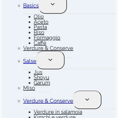
ALTERNA
Basics
MENU
FIGLIO
Olio
Aceto
Pasta
Riso
Formaggio
Caffè
Verdure & Conserve
ALTERNA
Salse
MENU
FIGLIO
Jus
Shoyu
Garum
Miso
ALTERNA
Verdure & Conserve
MENU
FIGLIO
Verdure in salamoia
Kimchi e verdure