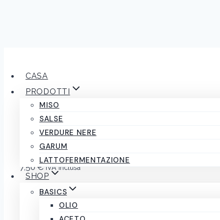
Salta
al
CASA
contenuto
PRODOTTI
MISO
Olive “Celline” 
SALSE
VERDURE NERE
GARUM
LATTOFERMENTAZIONE
7,50
€
IVA inclusa
SHOP
Esaurito
BASICS
OLIO
COD:
OLCS0550X6
Categoria:
Verdure in salamoia
ACETO