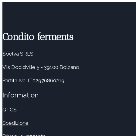
Condito ferments
Soelva SRLS
VIs Dodiciville 5 - 39100 Bolzano
Partita Iva: IT02976860219
Information
GTCS
Spedizione