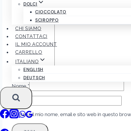
La tua valutazione
*
DOLCI
CIOCCOLATO
SCIROPPO
CHI SIAMO
CONTATTACI
IL MIO ACCOUNT
CARRELLO
ITALIANO
ENGLISH
La tua recensione
*
DEUTSCH
Nome
*
Email
*
Salva il mio nome, email e sito web in questo br