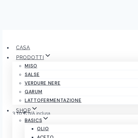
Salta
al
CASA
contenuto
PRODOTTI
MISO
SALSE
Penne Rigate Ca
VERDURE NERE
GARUM
LATTOFERMENTAZIONE
SHOP
3,10
€
IVA inclusa
BASICS
7 disponibili
OLIO
ACETO