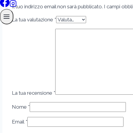
Il tuo indirizzo email non sarà pubblicato.
I campi obbl
La tua valutazione
*
La tua recensione
*
Nome
*
Email
*