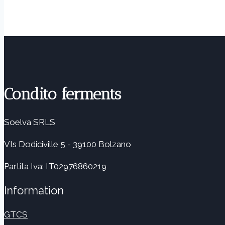
Condito ferments
Soelva SRLS
VIs Dodiciville 5 - 39100 Bolzano
Partita Iva: IT02976860219
Information
GTCS