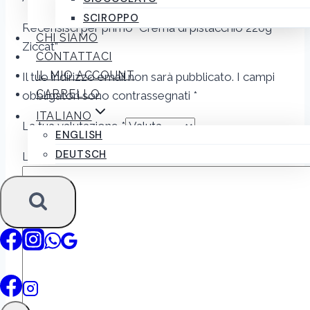
SCIROPPO
Recensisci per primo “Crema di pistacchio 220g
CHI SIAMO
Ziccat”
CONTATTACI
IL MIO ACCOUNT
Il tuo indirizzo email non sarà pubblicato.
I campi
CARRELLO
obbligatori sono contrassegnati
*
ITALIANO
La tua valutazione
*
ENGLISH
DEUTSCH
La tua recensione
*