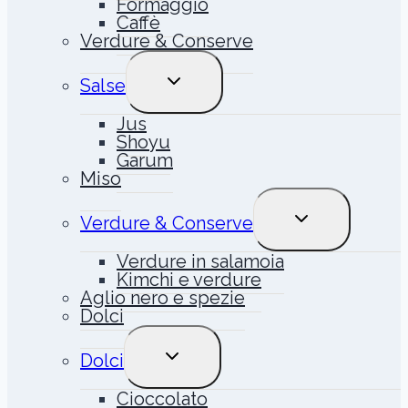
Formaggio
Caffè
Verdure & Conserve
ALTERNA
Salse
MENU
FIGLIO
Jus
Shoyu
Garum
Miso
ALTERNA
Verdure & Conserve
MENU
FIGLIO
Verdure in salamoia
Kimchi e verdure
Aglio nero e spezie
Dolci
ALTERNA
Dolci
MENU
FIGLIO
Cioccolato