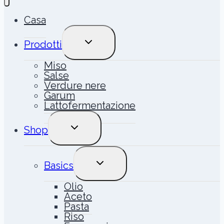
Casa
ALTERNA
Prodotti
MENU
FIGLIO
Miso
Salse
Verdure nere
Garum
Lattofermentazione
ALTERNA
Shop
MENU
FIGLIO
ALTERNA
Basics
MENU
FIGLIO
Olio
Aceto
Pasta
Riso