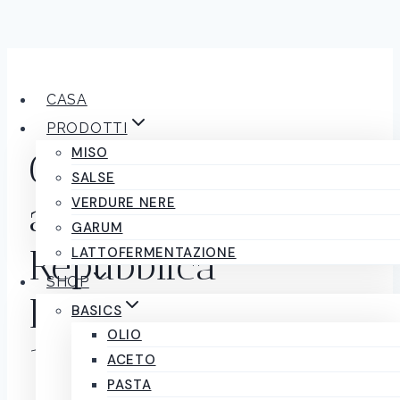
Salta
al
CASA
contenuto
PRODOTTI
MISO
Cioccolato fondente
SALSE
agrodolce
VERDURE NERE
GARUM
Repubblica
LATTOFERMENTAZIONE
SHOP
Dominicana 75 % –
BASICS
OLIO
100g Ziccat
ACETO
PASTA