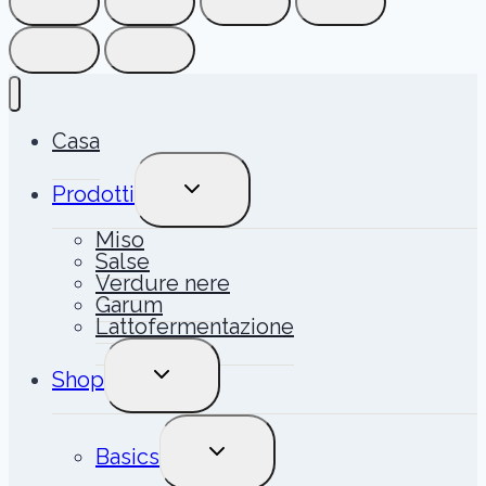
Casa
ALTERNA
Prodotti
MENU
FIGLIO
Miso
Salse
Verdure nere
Garum
Lattofermentazione
ALTERNA
Shop
MENU
FIGLIO
ALTERNA
Basics
MENU
FIGLIO