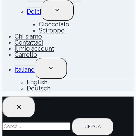
ALTERNA
Dolci
MENU
FIGLIO
Cioccolato
Sciroppo
Chi siamo
Contattaci
Il mio account
Carrello
ALTERNA
Italiano
MENU
FIGLIO
English
Deutsch
Ricerca
per: