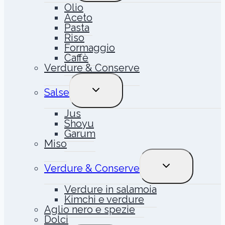
Olio
Aceto
Pasta
Riso
Formaggio
Caffè
Verdure & Conserve
ALTERNA
Salse
MENU
FIGLIO
Jus
Shoyu
Garum
Miso
ALTERNA
Verdure & Conserve
MENU
FIGLIO
Verdure in salamoia
Kimchi e verdure
Aglio nero e spezie
Dolci