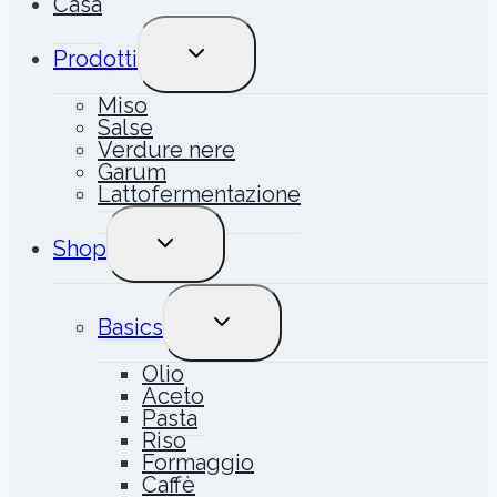
Casa
ALTERNA
Prodotti
MENU
FIGLIO
Miso
Salse
Verdure nere
Garum
Lattofermentazione
ALTERNA
Shop
MENU
FIGLIO
ALTERNA
Basics
MENU
FIGLIO
Olio
Aceto
Pasta
Riso
Formaggio
Caffè