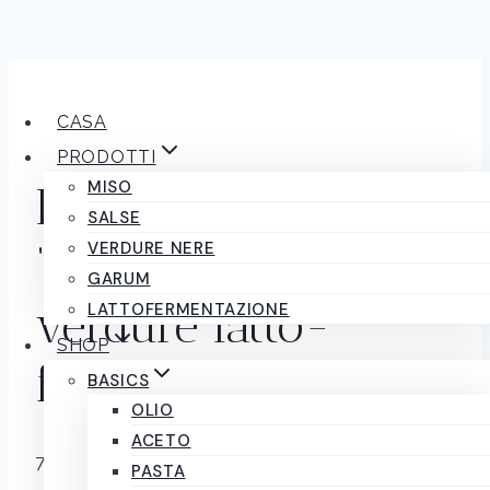
Salta
al
CASA
contenuto
PRODOTTI
MISO
Kimchi rosso
SALSE
“invecchiato” di
VERDURE NERE
GARUM
verdure latto-
LATTOFERMENTAZIONE
SHOP
fermentate 350g
BASICS
OLIO
ACETO
7,00
€
IVA inclusa
PASTA