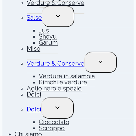
Verdure & Conserve
ALTERNA
Salse
MENU
FIGLIO
Jus
Shoyu
Garum
Miso
ALTERNA
Verdure & Conserve
MENU
FIGLIO
Verdure in salamoia
Kimchi e verdure
Aglio nero e spezie
Dolci
ALTERNA
Dolci
MENU
FIGLIO
Cioccolato
Sciroppo
Chi siamo