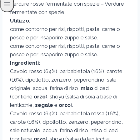
Verdure rosse fermentate con spezie – Verdure
fermentate con spezie
Utilizzo:
come contorno per risi, rispotti, pasta, carne o
pesce e per insaporire zuppe e salse.
come contorno per risi, rispotti, pasta, carne o
pesce e per insaporire zuppe e salse.
Ingredienti:
Cavolo rosso (64%), barbabietola (16%), carote
(16%), cipollotto, zenzero, peperoncino, sale
originale, acqua, farina di riso,
miso
di ceci
(contiene
orzo
), shoyu (salsa di soia a base di
lenticchie,
segale
e
orzo
).
Cavolo rosso (64%), barbabietola rossa (16%),
carote (16%), cipollotto, zenzero, peperoncino,
sale naturale, acqua, farina di riso, miso di ceci
(contiene
orzo
), shoyu (salsa da lenticchie,