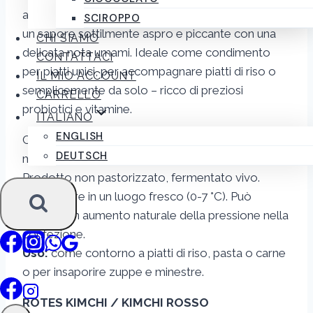
attraverso la fermentazione naturale per creare
SCIROPPO
un sapore sottilmente aspro e piccante con una
CHI SIAMO
delicata nota umami. Ideale come condimento
CONTATTACI
per piatti unici, per accompagnare piatti di riso o
IL MIO ACCOUNT
semplicemente da solo – ricco di preziosi
CARRELLO
probiotici e vitamine.
ITALIANO
ENGLISH
Conservare in frigorifero dopo l’apertura, si
DEUTSCH
mantiene per anni se conservato correttamente
Prodotto non pastorizzato, fermentato vivo.
Conservare in un luogo fresco (0-7 °C). Può
causare un aumento naturale della pressione nella
confezione.
Uso:
come contorno a piatti di riso, pasta o carne
o per insaporire zuppe e minestre.
ROTES KIMCHI / KIMCHI ROSSO