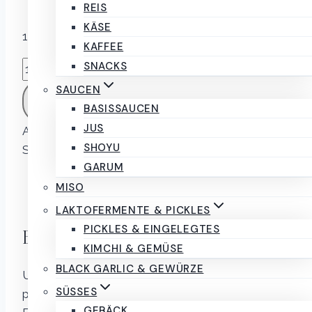
261803
Läuft ab 26. November 2026
REIS
KÄSE
15 vorrätig
KAFFEE
Red
SNACKS
Kimchi
SAUCEN
IN DEN WARENKORB
"aged"
BASISSAUCEN
laktofermentiertes
JUS
Artikelnummer:
1273
Kategorie:
Kimchi & Gemüse
Gemüse
SHOYU
Schlagwörter:
gemüse
,
kaufen
,
kimchi
350g
GARUM
Menge
Beschreibung
MISO
Rezensionen (0)
LAKTOFERMENTE & PICKLES
PICKLES & EINGELEGTES
Beschreibung
KIMCHI & GEMÜSE
BLACK GARLIC & GEWÜRZE
Unser frisches Kimchi ist lebendig und knackig –
SÜSSES
perfekt, um es direkt als Beilage zu genießen.
GEBÄCK