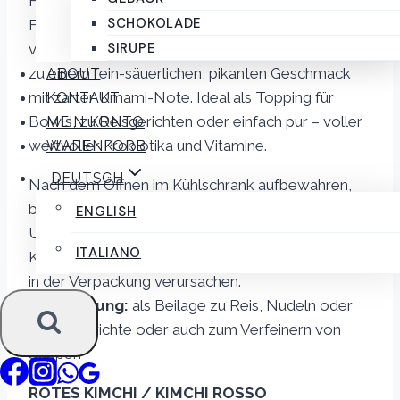
Frischer Chinakohl, würzige Chili,
SCHOKOLADE
Frühlingszwiebeln und ausgewählte Gewürze
SIRUPE
verbinden sich durch die natürliche Fermentation
zu einem fein-säuerlichen, pikanten Geschmack
ABOUT
mit zarter Umami-Note. Ideal als Topping für
KONTAKT
Bowls, zu Reisgerichten oder einfach pur – voller
MEIN KONTO
wertvoller Probiotika und Vitamine.
WARENKORB
DEUTSCH
Nach dem Öffnen im Kühlschrank aufbewahren,
bei richtiger Lagerung jahrelang haltbar
ENGLISH
Unpasteurisiertes, lebend fermentiertes Produkt.
ITALIANO
Kühl lagern (0–7 °C). Kann natürlichen Druckaufbau
in der Verpackung verursachen.
Verwendung:
als Beilage zu Reis, Nudeln oder
Fleischgerichte oder auch zum Verfeinern von
Suppen
ROTES KIMCHI / KIMCHI ROSSO