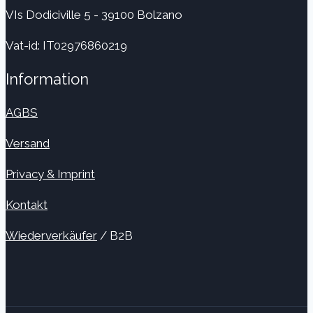
VIs Dodiciville 5 - 39100 Bolzano
Vat-id: IT02976860219
Information
AGBS
Versand
Privacy & Imprint
Kontakt
Wiederverkäufer
/ B2B