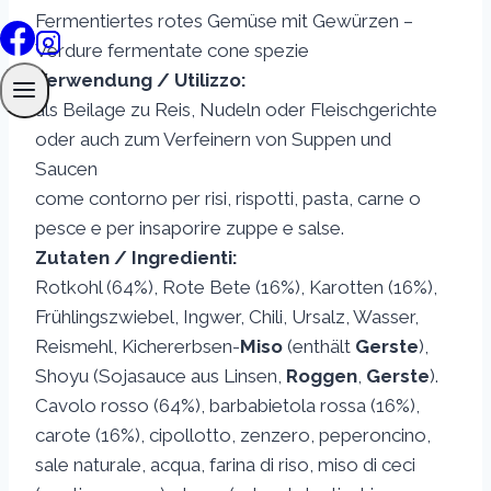
Fermentiertes rotes Gemüse mit Gewürzen –
Verdure fermentate cone spezie
Verwendung / Utilizzo:
als Beilage zu Reis, Nudeln oder Fleischgerichte
oder auch zum Verfeinern von Suppen und
Saucen
come contorno per risi, rispotti, pasta, carne o
pesce e per insaporire zuppe e salse.
Zutaten / Ingredienti:
Rotkohl (64%), Rote Bete (16%), Karotten (16%),
Frühlingszwiebel, Ingwer, Chili, Ursalz, Wasser,
Reismehl, Kichererbsen-
Miso
(enthält
Gerste
),
Shoyu (Sojasauce aus Linsen,
Roggen
,
Gerste
).
Cavolo rosso (64%), barbabietola rossa (16%),
carote (16%), cipollotto, zenzero, peperoncino,
sale naturale, acqua, farina di riso, miso di ceci