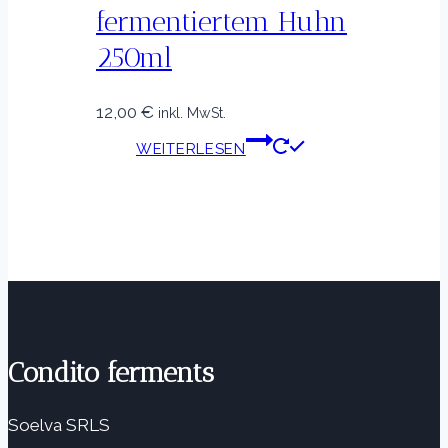
fermentiertem Huhn
250ml
12,00
€
inkl. MwSt.
WEITERLESEN
Condito ferments
Soelva SRLS