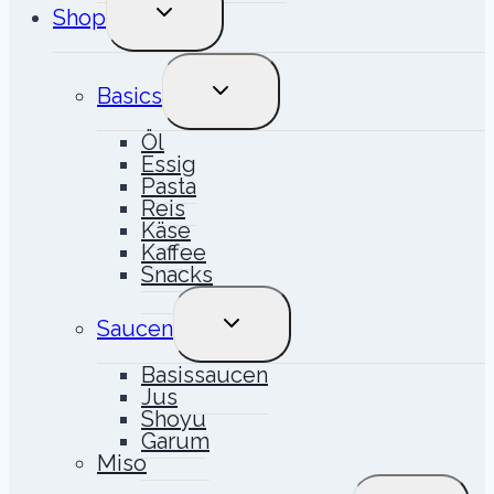
UNTERMENÜ
Shop
UMSCHALTEN
UNTERMENÜ
Basics
UMSCHALTEN
Öl
Essig
Pasta
Reis
Käse
Kaffee
Snacks
UNTERMENÜ
Saucen
UMSCHALTEN
Basissaucen
Jus
Shoyu
Garum
Miso