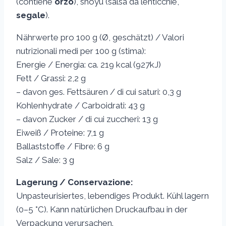
(contiene
orzo
), shoyu (salsa da lenticchie,
segale
).
Nährwerte pro 100 g (Ø, geschätzt) / Valori
nutrizionali medi per 100 g (stima):
Energie / Energia: ca. 219 kcal (927kJ)
Fett / Grassi: 2,2 g
– davon ges. Fettsäuren / di cui saturi: 0,3 g
Kohlenhydrate / Carboidrati: 43 g
– davon Zucker / di cui zuccheri: 13 g
Eiweiß / Proteine: 7,1 g
Ballaststoffe / Fibre: 6 g
Salz / Sale: 3 g
Lagerung / Conservazione:
Unpasteurisiertes, lebendiges Produkt. Kühl lagern
(0–5 °C). Kann natürlichen Druckaufbau in der
Verpackung verursachen.