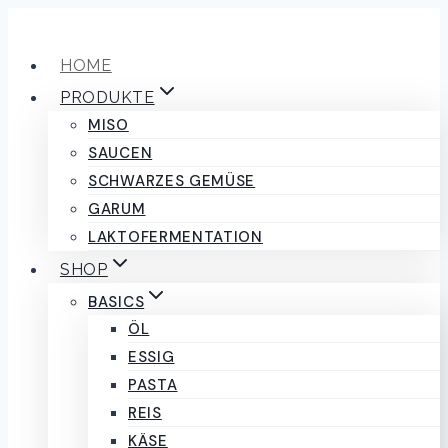
Zum
Inhalt
HOME
springen
PRODUKTE
MISO
SAUCEN
SCHWARZES GEMÜSE
GARUM
LAKTOFERMENTATION
SHOP
BASICS
ÖL
ESSIG
PASTA
REIS
KÄSE