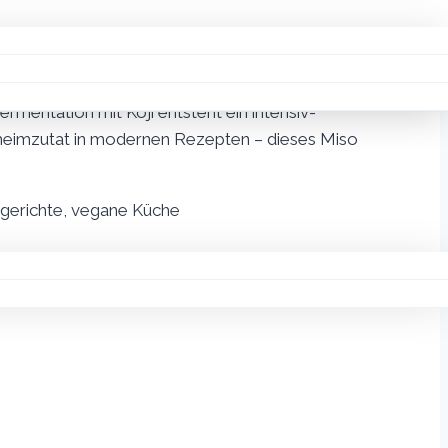
n und Saucen zusätzliche Komplexität und Umami
nen von Cervia und ist zu 100% natürlich und ohne
rmentation mit Koji entsteht ein intensiv-
heimzutat in modernen Rezepten – dieses Miso
hgerichte, vegane Küche