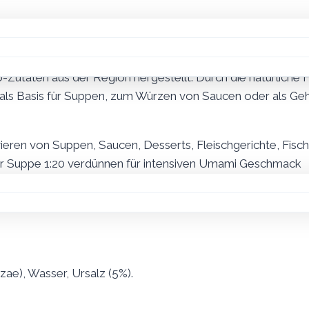
 Bio Qualität. Das Ergegnis ist eine Paste welche Gerichte
ndet werden kann. Das verwendete Salt kommt aus den Sali
-Zutaten aus der Region hergestellt. Durch die natürliche Fe
als Basis für Suppen, zum Würzen von Saucen oder als Ge
vieren von Suppen, Saucen, Desserts, Fleischgerichte, Fisc
er Suppe 1:20 verdünnen für intensiven Umami Geschmack
htiger Lagerung jahrelang haltbar
yzae), Wasser, Ursalz (5%).