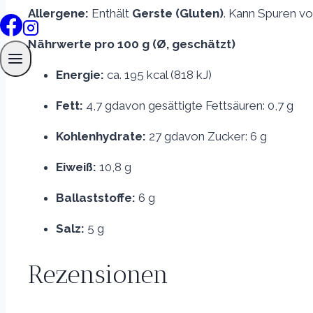
Allergene:
Enthält
Gerste (Gluten)
. Kann Spuren v
Nährwerte pro 100 g (Ø, geschätzt)
Energie:
ca. 195 kcal (818 kJ)
Fett:
4,7 gdavon gesättigte Fettsäuren: 0,7 g
Kohlenhydrate:
27 gdavon Zucker: 6 g
Eiweiß:
10,8 g
Ballaststoffe:
6 g
Salz:
5 g
Rezensionen