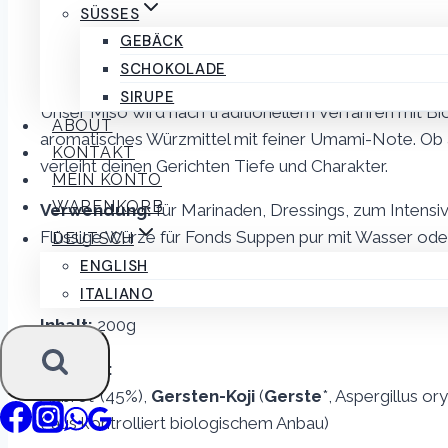
verwenden z.b hauptsächlich italiensiche Produkte in
SÜSSES
Geschmack verleiht und auch anstelle von Salz verwe
GEBÄCK
Jodzusatz.
SCHOKOLADE
SIRUPE
Unser Miso wird nach traditionellem Verfahren mit Bio
ABOUT
aromatisches Würzmittel mit feiner Umami-Note. Ob 
KONTAKT
verleiht deinen Gerichten Tiefe und Charakter.
MEIN KONTO
WARENKORB
Verwendung:
für Marinaden, Dressings, zum Intensi
Flüssige Würze für Fonds Suppen pur mit Wasser od
DEUTSCH
ENGLISH
Nach dem Öffnen im Kühlschrank aufbewahren, bei ric
ITALIANO
Inhalt:
200g
Zutaten:
Altbrot*(45%),
Gersten-Koji
(
Gerste
*, Aspergillus or
(*aus kontrolliert biologischem Anbau)