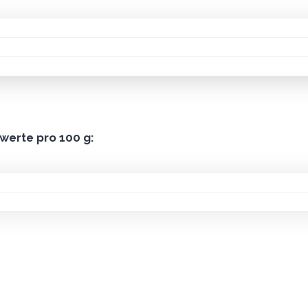
ieren von Suppen, Saucen, Fleischgerichte, Fischgerichte, R
ert
rwerte pro 100 g:
 0,1 g