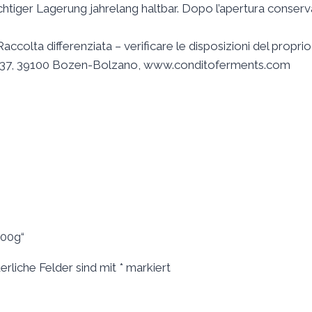
tiger Lagerung jahrelang haltbar. Dopo l’apertura conservar
ccolta differenziata – verificare le disposizioni del propr
pi 37, 39100 Bozen-Bolzano, www.conditoferments.com
100g“
erliche Felder sind mit
*
markiert