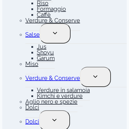
Riso
Formaggio
Caffè
Verdure & Conserve
ALTERNA
Salse
MENU
FIGLIO
Jus
Shoyu
Garum
Miso
ALTERNA
Verdure & Conserve
MENU
FIGLIO
Verdure in salamoia
Kimchi e verdure
Aglio nero e spezie
Dolci
ALTERNA
Dolci
MENU
FIGLIO