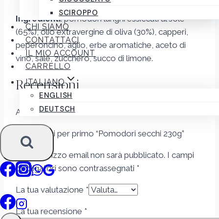
SCIROPPO
Ingredienti
: pomodori lunghi essiccati al sole
CHI SIAMO
(65%), olio extravergine di oliva (30%), capperi,
CONTATTACI
peperoncino, aglio, erbe aromatiche, aceto di
IL MIO ACCOUNT
vino, sale, zucchero, succo di limone.
CARRELLO
Recensioni
ITALIANO
ENGLISH
DEUTSCH
Ancora non ci sono recensioni.
Recensisci per primo “Pomodori secchi 230g”
Il tuo indirizzo email non sarà pubblicato.
I campi
obbligatori sono contrassegnati
*
La tua valutazione
*
La tua recensione
*