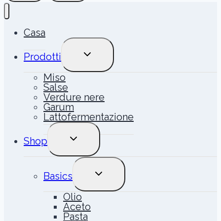
Casa
ALTERNA
Prodotti
MENU
FIGLIO
Miso
Salse
Verdure nere
Garum
Lattofermentazione
ALTERNA
Shop
MENU
FIGLIO
ALTERNA
Basics
MENU
FIGLIO
Olio
Aceto
Pasta