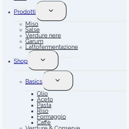
ALTERNA
Prodotti
MENU
FIGLIO
Miso
Salse
Verdure nere
Garum
Lattofermentazione
ALTERNA
Shop
MENU
FIGLIO
ALTERNA
Basics
MENU
FIGLIO
Olio
Aceto
Pasta
Riso
Formaggio
Caffè
Verdure & Conserve