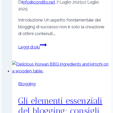
Di
info@condito.net
7 Luglio 2025
12 Luglio
2025
Introduzione Un aspetto fondamentale del
blogging di successo non è solo la creazione
di ottimi contenuti,…
Promozione
Leggi di più
efficace
del
blog:
strategie
per
Blogging
aumentare
il
Gli elementi essenziali
tuo
raggio
del blogging: consigli
d’azione