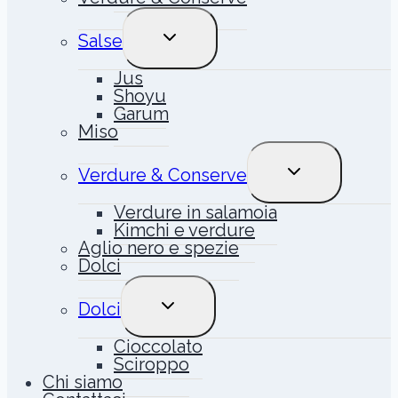
ALTERNA
Salse
MENU
FIGLIO
Jus
Shoyu
Garum
Miso
ALTERNA
Verdure & Conserve
MENU
FIGLIO
Verdure in salamoia
Kimchi e verdure
Aglio nero e spezie
Dolci
ALTERNA
Dolci
MENU
FIGLIO
Cioccolato
Sciroppo
Chi siamo