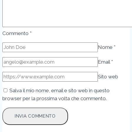
blog
Commento
*
Nome
*
Email
*
Sito web
Salva il mio nome, email e sito web in questo
browser per la prossima volta che commento.