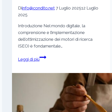
Di
info@condito.net
7 Luglio 2025
12 Luglio
2025
Introduzione Nel mondo digitale, la
comprensione e l’implementazione
dell’ottimizzazione dei motori di ricerca
(SEO) è fondamentale…
Massimizzare
Leggi di più
la
portata
del
tuo
blog:
consigli
SEO
per