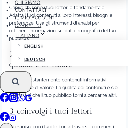
CHI SIAMO
Capire chi sono i tuoi lettori è fondamentale.
CONTATTACI
Adatta i tuoi contenuti ai loro interessi, bisogni e
IL MIO ACCOUNT
preferenze. Usa gli strumenti di analisi per
CARRELLO
ottenere informazioni sui dati demografici del tuo
ITALIANO
pubblico.
ENGLISH
2. creare contenuti di alta
DEUTSCH
qualità e di valore
Produci costantemente contenuti informativi,
divertenti e di valore. La qualità dei contenuti è ciò
che farà sì che il tuo pubblico torni a cercarne altri.
3. coinvolgi i tuoi lettori
Interagisci con i tuoi lettori attraverso commenti,