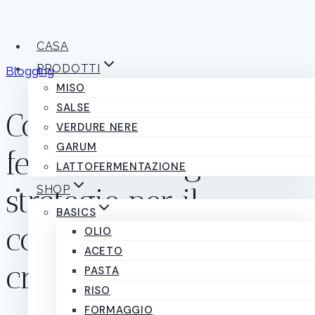
Salta
al
CASA
contenuto
PRODOTTI
Blogging
MISO
SALSE
Costruire un pubblico
VERDURE NERE
GARUM
fedele sul blog:
LATTOFERMENTAZIONE
SHOP
strategie per il
BASICS
coinvolgimento e la
OLIO
ACETO
crescita
PASTA
RISO
FORMAGGIO