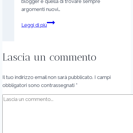
blogger è quella di trovare sempre
argomenti nuovi…
Mai
Leggi di più
a
corto
di
Lascia un commento
idee:
i
migliori
Il tuo indirizzo email non sarà pubblicato.
I campi
consigli
obbligatori sono contrassegnati
*
per
generare
nuovi
argomenti
per
il