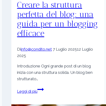
Creare la struttura
perfetta del blog: una
guida per un blogging
efficace
Di
info@condito.net
7 Luglio 2025
12 Luglio
2025
Introduzione Ogni grande post di un blog
inizia con una struttura solida. Un blog ben
strutturato…
Creare
Leggi di più
la
struttura