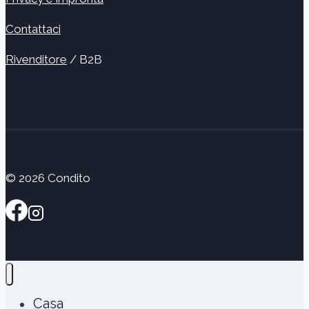
Contattaci
Rivenditore
/ B2B
© 2026 Condito
Casa