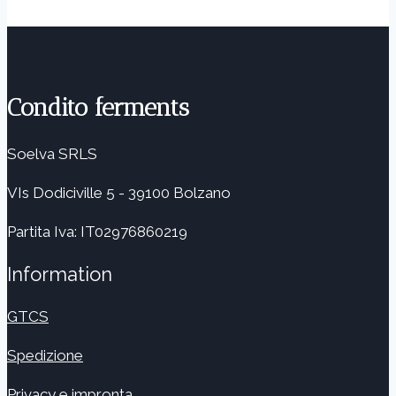
Condito ferments
Soelva SRLS
VIs Dodiciville 5 - 39100 Bolzano
Partita Iva: IT02976860219
Information
GTCS
Spedizione
Privacy e impronta