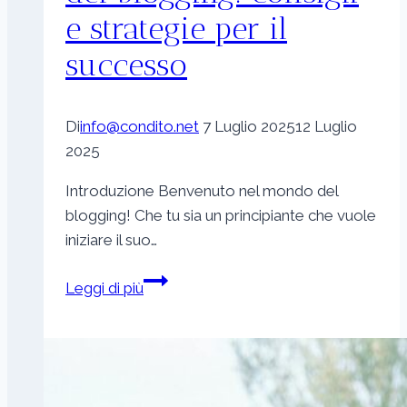
e strategie per il
successo
Di
info@condito.net
7 Luglio 2025
12 Luglio
2025
Introduzione Benvenuto nel mondo del
blogging! Che tu sia un principiante che vuole
iniziare il suo…
Gli
Leggi di più
elementi
essenziali
del
blogging:
consigli