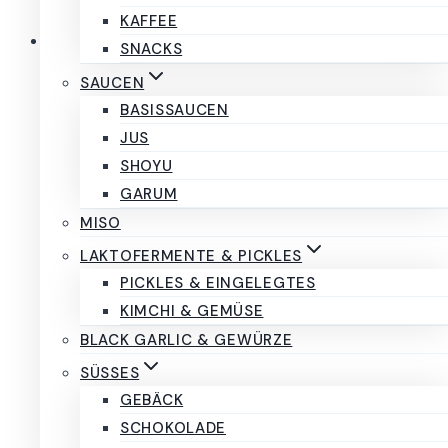
KAFFEE
SNACKS
SAUCEN
BASISSAUCEN
Vollkorn Spaghettini
JUS
Campofilone italienische
SHOYU
Vollkorn Pasta
GARUM
MISO
4,80
€
inkl. MwSt.
LAKTOFERMENTE & PICKLES
PICKLES & EINGELEGTES
Der Hartweizenvollkorngrieß wird
KIMCHI & GEMÜSE
vollständig durch Mahlen (nicht durch
BLACK GARLIC & GEWÜRZE
Mischen) gewonnen: Dank dieses Verfahrens
hat die Pasta das typische Aussehen
SÜSSES
natürlicher Vollkornprodukte: raue und
GEBÄCK
gesprenkelte Oberfläche, intensive, rohe
SCHOKOLADE