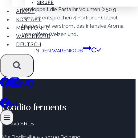
Farbe. Nach nur 2-3 Minuten Kochzeit
SIRUPE
verdoppelt die Pasta ihr Volumen (250 g
ABOUT
Produkt entsprechen 4 Portionen), bleibt
KONTAKT
bissfest und verströmt das intensive Aroma
MEIN KONTO
von reifem Weizen und…
WARENKORB
DEUTSCH
IN DEN WARENKORB
Condito ferments
Soelva SRLS
VIs Dodiciville 5 - 39100 Bolzano