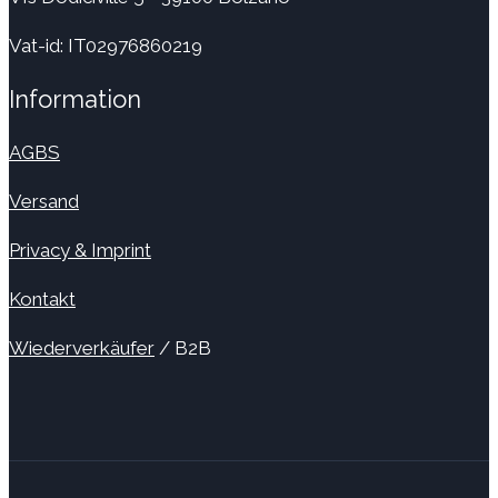
Vat-id: IT02976860219
Information
AGBS
Versand
Privacy & Imprint
Kontakt
Wiederverkäufer
/ B2B