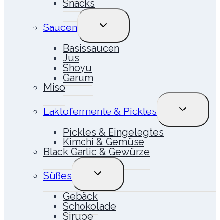
Snacks
UNTERMENÜ
Saucen
UMSCHALTEN
Basissaucen
Jus
Shoyu
Garum
Miso
UNTERME
Laktofermente & Pickles
UMSCHALT
Pickles & Eingelegtes
Kimchi & Gemüse
Black Garlic & Gewürze
UNTERMENÜ
Süßes
UMSCHALTEN
Gebäck
Schokolade
Sirupe