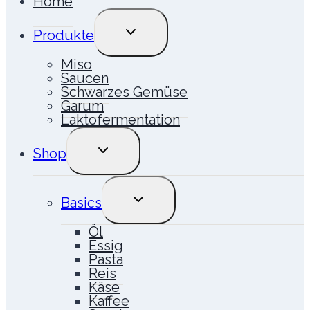
Home
UNTERMENÜ
Produkte
UMSCHALTEN
Miso
Saucen
Schwarzes Gemüse
Garum
Laktofermentation
UNTERMENÜ
Shop
UMSCHALTEN
UNTERMENÜ
Basics
UMSCHALTEN
Öl
Essig
Pasta
Reis
Käse
Kaffee