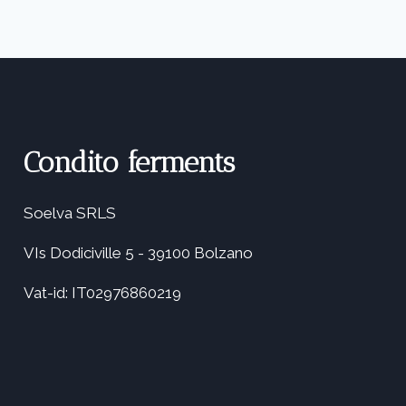
Condito ferments
Soelva SRLS
VIs Dodiciville 5 - 39100 Bolzano
Vat-id: IT02976860219