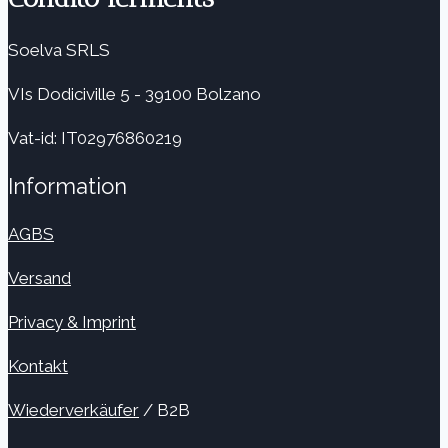
Soelva SRLS
VIs Dodiciville 5 - 39100 Bolzano
Vat-id: IT02976860219
Information
AGBS
Versand
Privacy & Imprint
Kontakt
Wiederverkäufer
/ B2B