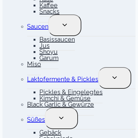
Kaffee
Snacks
UNTERMENÜ
Saucen
UMSCHALTEN
Basissaucen
Jus
Shoyu
Garum
Miso
UNTERME
Laktofermente & Pickles
UMSCHALT
Pickles & Eingelegtes
Kimchi & Gemüse
Black Garlic & Gewürze
UNTERMENÜ
Süßes
UMSCHALTEN
Gebäck