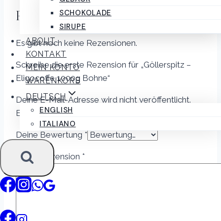
Rezensionen
SCHOKOLADE
SIRUPE
ABOUT
Es gibt noch keine Rezensionen.
KONTAKT
Schreibe die erste Rezension für „Göllerspitz –
MEIN KONTO
Eligocoffe 1000g Bohne“
WARENKORB
DEUTSCH
Deine E-Mail-Adresse wird nicht veröffentlicht.
ENGLISH
Erforderliche Felder sind mit
*
markiert
ITALIANO
Deine Bewertung
*
Deine Rezension
*