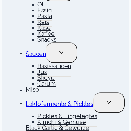
Öl
Essig
Pasta
Reis
Käse
Kaffee
Snacks
UNTERMENÜ
Saucen
UMSCHALTEN
Basissaucen
Jus
Shoyu
Garum
Miso
UNTERME
Laktofermente & Pickles
UMSCHALT
Pickles & Eingelegtes
Kimchi & Gemüse
Black Garlic & Gewürze