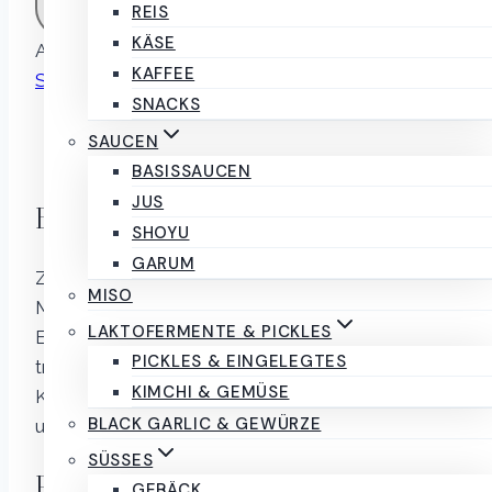
IN DEN WARENKORB
220g
REIS
Ziccat
KÄSE
Artikelnummer:
8054040051241
Kategorie:
Menge
KAFFEE
Schokolade
Marke:
Ziccat
SNACKS
Beschreibung
SAUCEN
Rezensionen (0)
BASISSAUCEN
JUS
Beschreibung
SHOYU
GARUM
Zutaten: PISTAZIENPASTE (40 %), Zucker,
MISO
MAGERMILCHPULVER, Sonnenblumenöl,
LAKTOFERMENTE & PICKLES
Emulgator: SOJALECITHIN, Salz. Kühl und
PICKLES & EINGELEGTES
trocken lagern, Temperatur 18°-20°. Glutenfrei.
KIMCHI & GEMÜSE
Kann Spuren von anderen SCHALENFRÜCHTEN
BLACK GARLIC & GEWÜRZE
und MILCH enthalten.
SÜSSES
Rezensionen
GEBÄCK