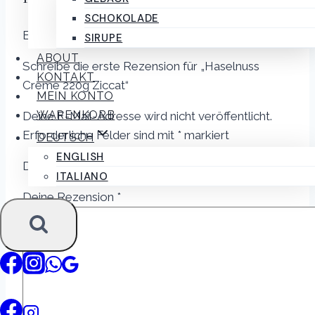
SCHOKOLADE
Es gibt noch keine Rezensionen.
SIRUPE
ABOUT
Schreibe die erste Rezension für „Haselnuss
KONTAKT
Creme 220g Ziccat“
MEIN KONTO
WARENKORB
Deine E-Mail-Adresse wird nicht veröffentlicht.
Erforderliche Felder sind mit
*
markiert
DEUTSCH
ENGLISH
Deine Bewertung
*
ITALIANO
Deine Rezension
*