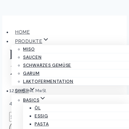
Zum
Inhalt
HOME
springen
PRODUKTE
MISO
Haselnuss Creme
SAUCEN
220g Ziccat
SCHWARZES GEMÜSE
GARUM
LAKTOFERMENTATION
12,00
€
SHOP
inkl. MwSt.
BASICS
4 vorrätig
ÖL
Haselnuss
ESSIG
Creme
PASTA