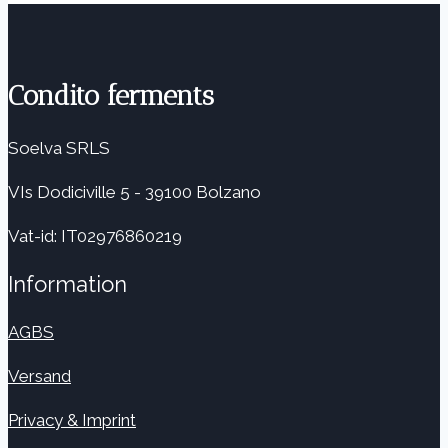
Condito ferments
Soelva SRLS
VIs Dodiciville 5 - 39100 Bolzano
Vat-id: IT02976860219
Information
AGBS
Versand
Privacy & Imprint