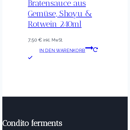
Bratensauce aus
Gemüse, Shoyu &
Rotwein 240ml
7,50
€
inkl. MwSt.
IN DEN WARENKORB
Condito ferments