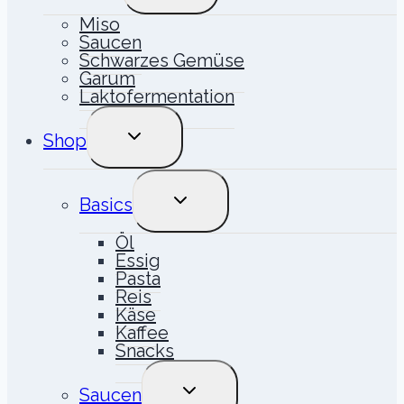
Miso
Saucen
Schwarzes Gemüse
Garum
Laktofermentation
UNTERMENÜ
Shop
UMSCHALTEN
UNTERMENÜ
Basics
UMSCHALTEN
Öl
Essig
Pasta
Reis
Käse
Kaffee
Snacks
UNTERMENÜ
Saucen
UMSCHALTEN