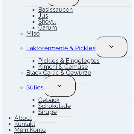
Basissaucen
Jus
Shoyu
Garum
Miso
UNTERME
Laktofermente & Pickles
UMSCHALT
Pickles & Eingelegtes
Kimchi & Gemüse
Black Garlic & Gewürze
UNTERMENÜ
Süßes
UMSCHALTEN
Gebäck
Schokolade
Sirupe
About
Kontakt
Mein Konto