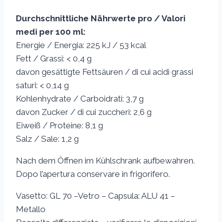
Durchschnittliche Nährwerte pro / Valori
medi per 100 ml:
Energie / Energia: 225 kJ / 53 kcal
Fett / Grassi: < 0,4 g
davon gesättigte Fettsäuren / di cui acidi grassi
saturi: < 0,14 g
Kohlenhydrate / Carboidrati: 3,7 g
davon Zucker / di cui zuccheri: 2,6 g
Eiweiß / Proteine: 8,1 g
Salz / Sale: 1,2 g
Nach dem Öffnen im Kühlschrank aufbewahren.
Dopo l’apertura conservare in frigorifero.
Vasetto: GL 70 –Vetro – Capsula: ALU 41 –
Metallo