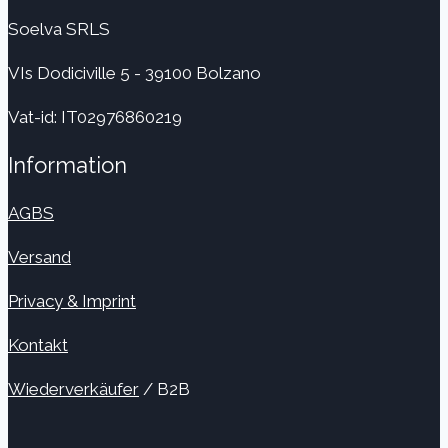
Soelva SRLS
VIs Dodiciville 5 - 39100 Bolzano
Vat-id: IT02976860219
Information
AGBS
Versand
Privacy & Imprint
Kontakt
Wiederverkäufer
/ B2B