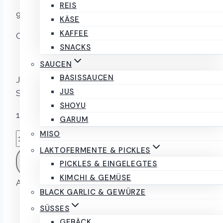
REIS
9,00
€
inkl. MwSt.
KÄSE
KAFFEE
Chargen:
SNACKS
260127
Läuft ab 29. Januar 2027
SAUCEN
BASISSAUCEN
JUS – Braune Sauce Rotweinsauce vom
JUS
Südtiroler Rind 250ml
SHOYU
162 vorrätig
GARUM
MISO
JUS
-
LAKTOFERMENTE & PICKLES
IN DEN WARENKORB
Braune
PICKLES & EINGELEGTES
Grundsauce
KIMCHI & GEMÜSE
Artikelnummer:
02920
Kategorien:
Jus
,
Saucen
Rotweinsauce
BLACK GARLIC & GEWÜRZE
vom
Beschreibung
SÜSSES
Südtiroler
Rezensionen (0)
GEBÄCK