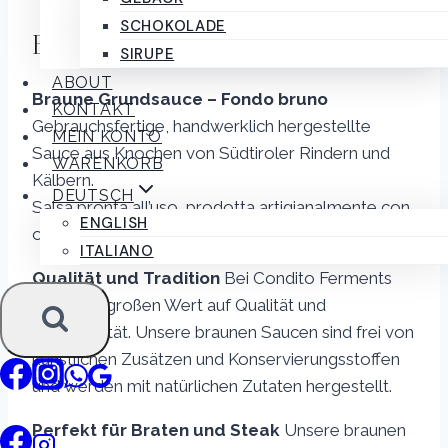
Rind
SCHOKOLADE
Beschreibung
240ml
SIRUPE
Menge
ABOUT
Braune Grundsauce – Fondo bruno
KONTAKT
Gebrauchsfertige, handwerklich hergestellte
MEIN KONTO
Sauce aus Knochen von Südtiroler Rindern und
WARENKORB
Kälbern.
DEUTSCH
Salsa pronta all’uso, prodotta artigianalmente con
ENGLISH
ossa di bovini e vitelli dell’Alto Adige e verdure.
ITALIANO
Qualität und Tradition
Bei Condito Ferments
legen wir großen Wert auf Qualität und
Authentizität. Unsere braunen Saucen sind frei von
künstlichen Zusätzen und Konservierungsstoffen
und werden mit natürlichen Zutaten hergestellt.
Perfekt für Braten und Steak
Unsere braunen