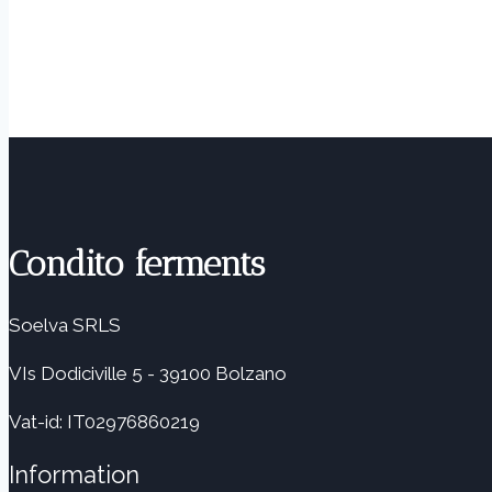
Condito ferments
Soelva SRLS
VIs Dodiciville 5 - 39100 Bolzano
Vat-id: IT02976860219
Information