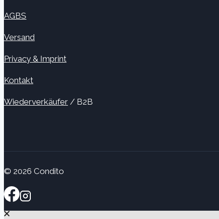
AGBS
Versand
Privacy & Imprint
Kontakt
Wiederverkäufer
/ B2B
© 2026 Condito