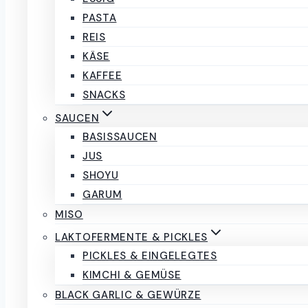
Menge
PASTA
IN DEN WARENKORB
REIS
Kategorie:
Gebäck
Marke:
Cadario
KÄSE
KAFFEE
Beschreibung
SNACKS
Rezensionen (0)
SAUCEN
Beschreibung
BASISSAUCEN
JUS
SHOYU
Diese edlen Schokoladekugeln stehen für puren Genus
GARUM
und ihr intensives Aroma. Ob als kleine Auszeit im Al
MISO
LAKTOFERMENTE & PICKLES
Rezensionen
PICKLES & EINGELEGTES
KIMCHI & GEMÜSE
BLACK GARLIC & GEWÜRZE
Es gibt noch keine Rezensionen.