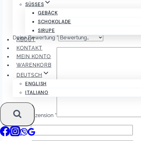
SÜSSES
Schreibe die erste Rezension für „Schokoladekugeln“
GEBÄCK
SCHOKOLADE
Deine E-Mail-Adresse wird nicht veröffentlicht.
Erford
SIRUPE
Deine Bewertung
*
ABOUT
KONTAKT
MEIN KONTO
WARENKORB
DEUTSCH
ENGLISH
ITALIANO
Deine Rezension
*
Name
*