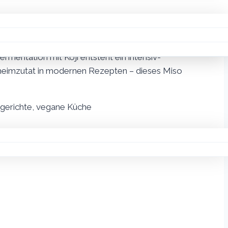
n und Saucen zusätzliche Komplexität und Umami
nen von Cervia und ist zu 100% natürlich und ohne
rmentation mit Koji entsteht ein intensiv-
heimzutat in modernen Rezepten – dieses Miso
hgerichte, vegane Küche