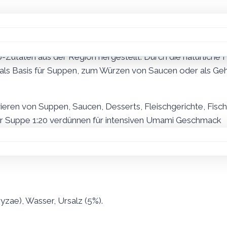
 Bio Qualität. Das Ergegnis ist eine Paste welche Gerichte
ndet werden kann. Das verwendete Salt kommt aus den Sali
-Zutaten aus der Region hergestellt. Durch die natürliche Fe
als Basis für Suppen, zum Würzen von Saucen oder als Ge
vieren von Suppen, Saucen, Desserts, Fleischgerichte, Fisc
er Suppe 1:20 verdünnen für intensiven Umami Geschmack
htiger Lagerung jahrelang haltbar
ryzae), Wasser, Ursalz (5%).