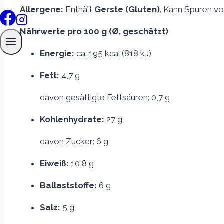
Allergene:
Enthält
Gerste (Gluten)
. Kann Spuren v
Nährwerte pro 100 g (Ø, geschätzt)
Energie:
ca. 195 kcal (818 kJ)
Fett:
4,7 g
davon gesättigte Fettsäuren: 0,7 g
Kohlenhydrate:
27 g
davon Zucker: 6 g
Eiweiß:
10,8 g
Ballaststoffe:
6 g
Salz:
5 g