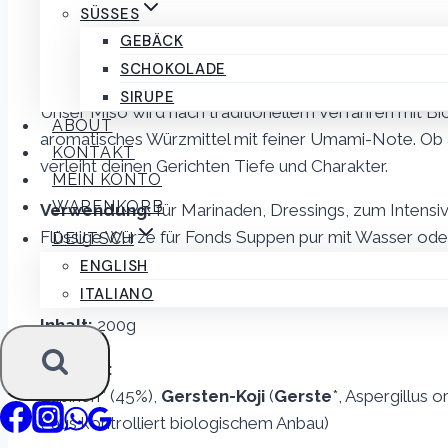
verwenden z.b hauptsächlich italiensiche Produkte in
SÜSSES
Geschmack verleiht und auch anstelle von Salz verwe
GEBÄCK
Jodzusatz.
SCHOKOLADE
SIRUPE
Unser Miso wird nach traditionellem Verfahren mit Bio
ABOUT
aromatisches Würzmittel mit feiner Umami-Note. Ob 
KONTAKT
verleiht deinen Gerichten Tiefe und Charakter.
MEIN KONTO
WARENKORB
Verwendung:
für Marinaden, Dressings, zum Intensi
Flüssige Würze für Fonds Suppen pur mit Wasser od
DEUTSCH
ENGLISH
Nach dem Öffnen im Kühlschrank aufbewahren, bei ric
ITALIANO
Inhalt:
200g
Zutaten:
Lupinen* (45%),
Gersten-Koji
(
Gerste
*, Aspergillus o
(*aus kontrolliert biologischem Anbau)