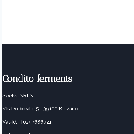
Condito ferments
Soelva SRLS
VIs Dodiciville 5 - 39100 Bolzano
Vat-id: IT02976860219