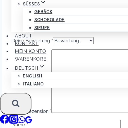
Es gibt noch keine Rezensionen.
SÜSSES
GEBÄCK
Schreibe die erste Rezension für „Puntarelle alla Crud
SCHOKOLADE
SIRUPE
Deine E-Mail-Adresse wird nicht veröffentlicht.
Erford
ABOUT
Deine Bewertung
*
KONTAKT
MEIN KONTO
WARENKORB
DEUTSCH
ENGLISH
ITALIANO
Deine Rezension
*
Name
*