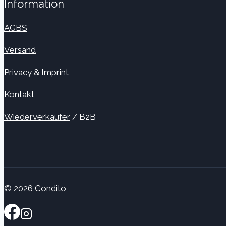
Information
AGBS
Versand
Privacy & Imprint
Kontakt
Wiederverkäufer
/ B2B
© 2026 Condito