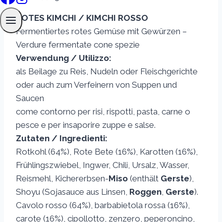
ROTES KIMCHI / KIMCHI ROSSO
Fermentiertes rotes Gemüse mit Gewürzen –
Verdure fermentate cone spezie
Verwendung / Utilizzo:
als Beilage zu Reis, Nudeln oder Fleischgerichte
oder auch zum Verfeinern von Suppen und
Saucen
come contorno per risi, rispotti, pasta, carne o
pesce e per insaporire zuppe e salse.
Zutaten / Ingredienti:
Rotkohl (64%), Rote Bete (16%), Karotten (16%),
Frühlingszwiebel, Ingwer, Chili, Ursalz, Wasser,
Reismehl, Kichererbsen-
Miso
(enthält
Gerste
),
Shoyu (Sojasauce aus Linsen,
Roggen
,
Gerste
).
Cavolo rosso (64%), barbabietola rossa (16%),
carote (16%), cipollotto, zenzero, peperoncino,