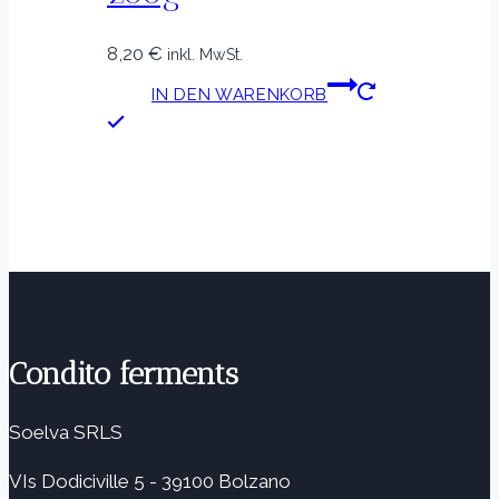
8,20
€
inkl. MwSt.
IN DEN WARENKORB
Condito ferments
Soelva SRLS
VIs Dodiciville 5 - 39100 Bolzano