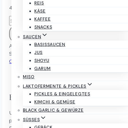
REIS
43 vorrätig
KÄSE
KAFFEE
Red
Kimchi
SNACKS
IN DEN WARENKORB
laktofermentiertes
SAUCEN
Gemüse
BASISSAUCEN
Artikelnummer:
1287
Kategorie:
Kimchi & Gemüse
350g
JUS
Schlagwörter:
gemüse
,
kaufen
,
kimchi
Marke:
Menge
SHOYU
Condito ferments
GARUM
Beschreibung
MISO
Rezensionen (0)
LAKTOFERMENTE & PICKLES
PICKLES & EINGELEGTES
Beschreibung
KIMCHI & GEMÜSE
BLACK GARLIC & GEWÜRZE
Unser frisches Kimchi ist lebendig und knackig –
SÜSSES
perfekt, um es direkt als Beilage zu genießen.
GEBÄCK