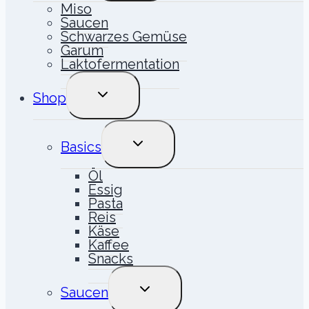
Miso
Saucen
Schwarzes Gemüse
Garum
Laktofermentation
UNTERMENÜ
Shop
UMSCHALTEN
UNTERMENÜ
Basics
UMSCHALTEN
Öl
Essig
Pasta
Reis
Käse
Kaffee
Snacks
UNTERMENÜ
Saucen
UMSCHALTEN