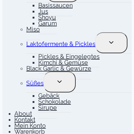
Basissaucen
Jus
Shoyu
Garum
Miso
UNTERME
Laktofermente & Pickles
UMSCHALT
Pickles & Eingelegtes
Kimchi & Gemüse
Black Garlic & Gewürze
UNTERMENÜ
Süßes
UMSCHALTEN
Gebäck
Schokolade
Sirupe
About
Kontakt
Mein Konto
Warenkorb