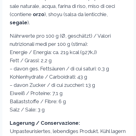
sale naturale, acqua, farina di riso, miso di ceci
(contiene
orzo
), shoyu (salsa da lenticchie,
segale
).
Nährwerte pro 100 g (Ø, geschätzt) / Valori
nutrizionali medi per 100 g (stima):
Energie / Energia: ca. 219 kcal (927kJ)
Fett / Grassi: 2,2 g
– davon ges. Fettsäuren / di cui saturi: 0,3 g
Kohlenhydrate / Carboidrati: 43 g
– davon Zucker / di cui zuccheri: 13 g
Eiweiß / Proteine: 7,1 g
Ballaststoffe / Fibre: 6 g
Salz / Sale: 3 g
Lagerung / Conservazione:
Unpasteurisiertes, lebendiges Produkt. Kühl lagern