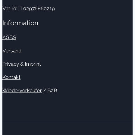
Vat-id: IT02976860219
Information
AGBS
Versand
Privacy & Imprint
Kontakt
Wiederverkäufer
/ B2B