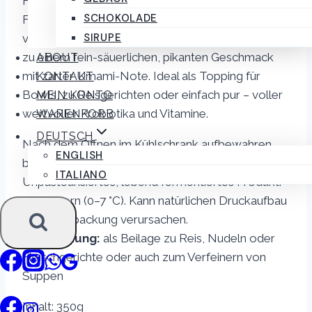
Frischer Chinakohl, würzige Chili,
SCHOKOLADE
Frühlingszwiebeln und ausgewählte Gewürze
SIRUPE
verbinden sich durch die natürliche Fermentation
zu einem fein-säuerlichen, pikanten Geschmack
ABOUT
mit zarter Umami-Note. Ideal als Topping für
KONTAKT
Bowls, zu Reisgerichten oder einfach pur – voller
MEIN KONTO
wertvoller Probiotika und Vitamine.
WARENKORB
DEUTSCH
Nach dem Öffnen im Kühlschrank aufbewahren,
ENGLISH
bei richtiger Lagerung jahrelang haltbar
ITALIANO
Unpasteurisiertes, lebend fermentiertes Produkt.
Kühl lagern (0–7 °C). Kann natürlichen Druckaufbau
in der Verpackung verursachen.
Verwendung:
als Beilage zu Reis, Nudeln oder
Fleischgerichte oder auch zum Verfeinern von
Suppen
Inhalt: 350g